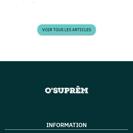
paninis et
une livraison
desserts
rapid...
livrés chez v...
VOIR TOUS LES ARTICLES
INFORMATION