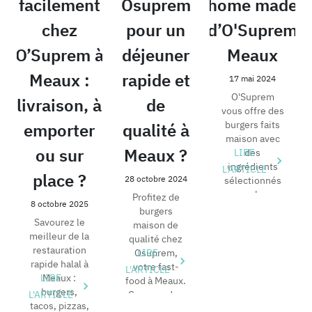
facilement
Osuprem
home made
chez
pour un
d’O'Suprem
O’Suprem à
déjeuner
Meaux
Meaux :
rapide et
17 mai 2024
O'Suprem
livraison, à
de
vous offre des
burgers faits
emporter
qualité à
maison avec
ou sur
Meaux ?
LIRE
des
ingrédients
L'ARTICLE
place ?
28 octobre 2024
sélectionnés
pour leur
Profitez de
8 octobre 2025
fraîcheur.
burgers
Savourez le
Commandez
maison de
meilleur de la
maintenant...
qualité chez
restauration
Osuprem,
LIRE
rapide halal à
votre fast-
L'ARTICLE
LIRE
Meaux :
food à Meaux.
burgers,
L'ARTICLE
Commandez
tacos, pizzas,
en ligne pour