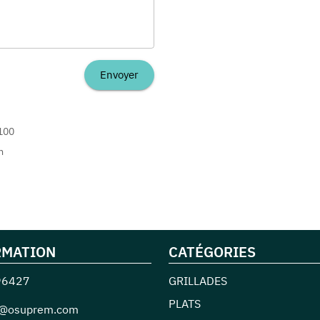
Envoyer
100
m
RMATION
CATÉGORIES
96427
GRILLADES
PLATS
t@osuprem.com