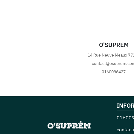
O'SUPREM
14 Rue Neuve
Meaux
77
contact@osuprem.co
0160096427
INFO
01600
contac