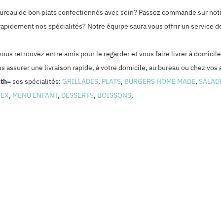
 bureau de bon plats confectionnés avec soin? Passez commande sur not
rapidement nos spécialités? Notre équipe saura vous offrir un service de
 vous retrouvez entre amis pour le regarder et vous faire livrer à domi
us assurer une livraison rapide, à votre domicile, au bureau ou chez vos 
th=
ses spécialités:
GRILLADES
,
PLATS
,
BURGERS HOME MADE
,
SALAD
MEX
,
MENU ENFANT
,
DESSERTS
,
BOISSONS
,