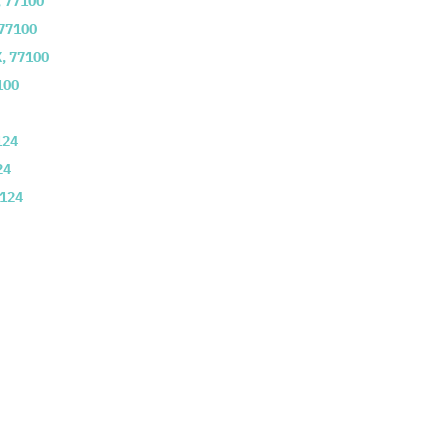
,
77100
77100
X
,
77100
100
124
24
124