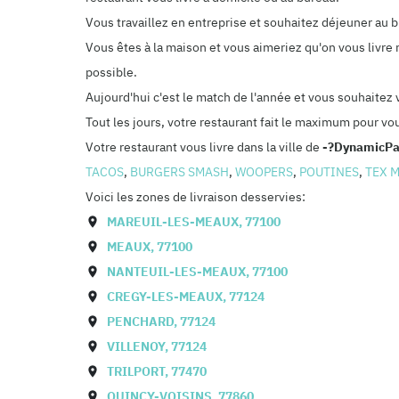
Vous travaillez en entreprise et souhaitez déjeuner au
Vous êtes à la maison et vous aimeriez qu'on vous livre 
possible.
Aujourd'hui c'est le match de l'année et vous souhaitez
Tout les jours, votre restaurant fait le maximum pour vo
Votre restaurant vous livre dans la ville de
-?dynamicPa
TACOS
,
BURGERS SMASH
,
WOOPERS
,
POUTINES
,
TEX 
Voici les zones de livraison desservies:
MAREUIL-LES-MEAUX
,
77100
MEAUX
,
77100
NANTEUIL-LES-MEAUX
,
77100
CREGY-LES-MEAUX
,
77124
PENCHARD
,
77124
VILLENOY
,
77124
TRILPORT
,
77470
QUINCY-VOISINS
,
77860