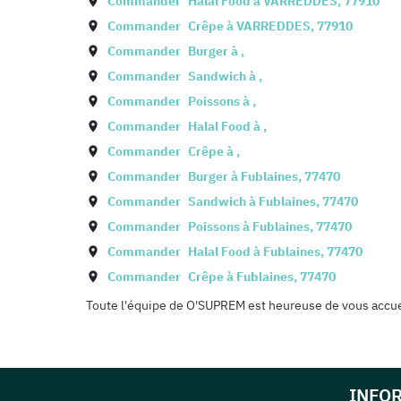
Commander
Halal Food à
VARREDDES
,
77910
Commander
Crêpe à
VARREDDES
,
77910
Commander
Burger à
,
Commander
Sandwich à
,
Commander
Poissons à
,
Commander
Halal Food à
,
Commander
Crêpe à
,
Commander
Burger à
Fublaines
,
77470
Commander
Sandwich à
Fublaines
,
77470
Commander
Poissons à
Fublaines
,
77470
Commander
Halal Food à
Fublaines
,
77470
Commander
Crêpe à
Fublaines
,
77470
Toute l'équipe de O'SUPREM est heureuse de vous accueil
INFO