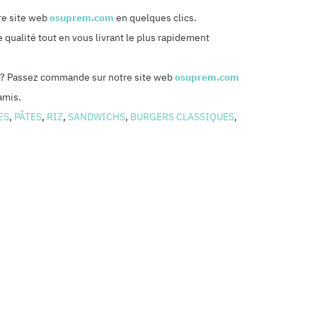
re site web
osuprem.com
en quelques clics.
 qualité tout en vous livrant le plus rapidement
cile? Passez commande sur notre site web
osuprem.com
amis.
ES
,
PÂTES
,
RIZ
,
SANDWICHS
,
BURGERS CLASSIQUES
,